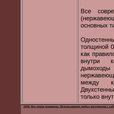
Все совр
(нержавею
основных т
Одностенны
толщиной 0
как правил
внутри к
дымоходы 
нержавеющ
между ко
Двухстенн
только внут
2008. Все права защищены. Использование любых материалов с сайт