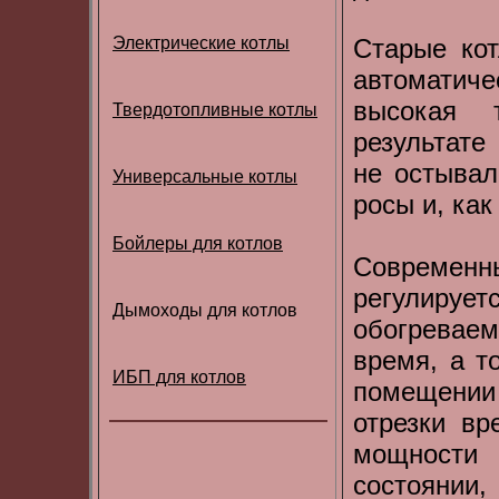
Электрические котлы
Старые ко
автоматич
высокая 
Твердотопливные котлы
результате
не остывал
Универсальные котлы
росы и, ка
Бойлеры для котлов
Современн
регулируе
Дымоходы для котлов
обогреваем
время, а т
ИБП для котлов
помещении
отрезки вр
мощности
состоянии